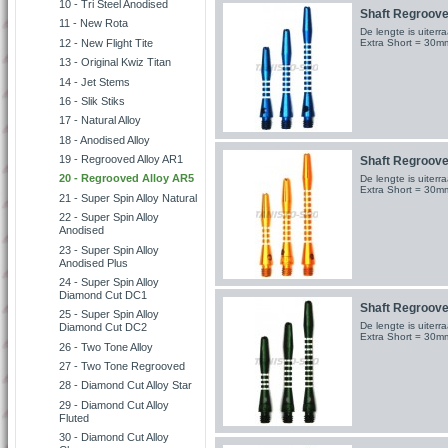
10 - Tri Steel Anodised
Shaft Regrooved
11 - New Rota
De lengte is uite
Extra Short = 30m
12 - New Flight Tite
13 - Original Kwiz Titan
14 - Jet Stems
16 - Slik Stiks
17 - Natural Alloy
18 - Anodised Alloy
19 - Regrooved Alloy AR1
Shaft Regrooved
20 - Regrooved Alloy AR5
De lengte is uite
Extra Short = 30m
21 - Super Spin Alloy Natural
22 - Super Spin Alloy
Anodised
23 - Super Spin Alloy
Anodised Plus
24 - Super Spin Alloy
Diamond Cut DC1
Shaft Regrooved
25 - Super Spin Alloy
De lengte is uite
Diamond Cut DC2
Extra Short = 30m
26 - Two Tone Alloy
27 - Two Tone Regrooved
28 - Diamond Cut Alloy Star
29 - Diamond Cut Alloy
Fluted
30 - Diamond Cut Alloy