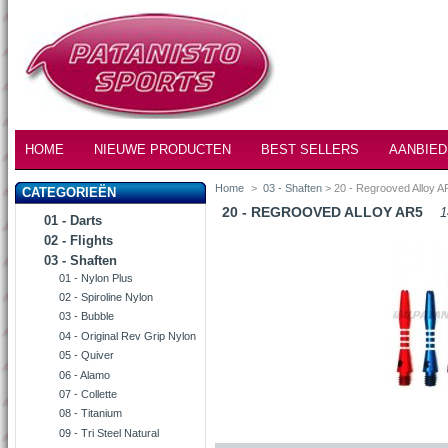
HOME
NIEUWE PRODUCTEN
BEST SELLERS
AANBIED
Home
>
03 - Shaften
> 20 - Regrooved Alloy A
CATEGORIEËN
20 - REGROOVED ALLOY AR5
1
01 - Darts
02 - Flights
03 - Shaften
01 - Nylon Plus
02 - Spiroline Nylon
03 - Bubble
04 - Original Rev Grip Nylon
05 - Quiver
06 - Alamo
07 - Collette
08 - Titanium
09 - Tri Steel Natural