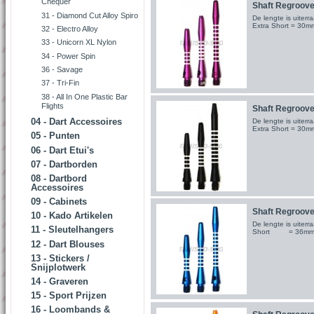
Chequer
Shaft Regrooved
31 - Diamond Cut Alloy Spiro
De lengte is uite
Extra Short = 30m
32 - Electro Alloy
33 - Unicorn XL Nylon
34 - Power Spin
36 - Savage
37 - Tri-Fin
38 - All In One Plastic Bar
Flights
Shaft Regrooved
04 - Dart Accessoires
De lengte is uite
Extra Short = 30m
05 - Punten
06 - Dart Etui's
07 - Dartborden
08 - Dartbord
Accessoires
09 - Cabinets
Shaft Regrooved
10 - Kado Artikelen
De lengte is uite
11 - Sleutelhangers
Short = 36m
12 - Dart Blouses
13 - Stickers /
Snijplotwerk
14 - Graveren
15 - Sport Prijzen
16 - Loombands &