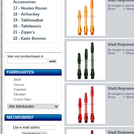
Shaft Regrooved
Accessoires
De lengte is uite
17 - Houten Rozen
Short = 36m
18 - Airhockey
19 - Tafelvoetbal
20 - Tafeltennis
21 - Zippo's
22 - Kado Bonnen
Shaft Regrooved
ZOEKEN
De lengte is uite
Short = 36m
Voer een productnaam in
FABRIKANTEN
B&W
Darsus
Shaft Regrooved
Datadart
De lengte is uite
Elkadart
Short = 36m
Grand Slam
NIEUWSBRIEF
Shaft Regrooved