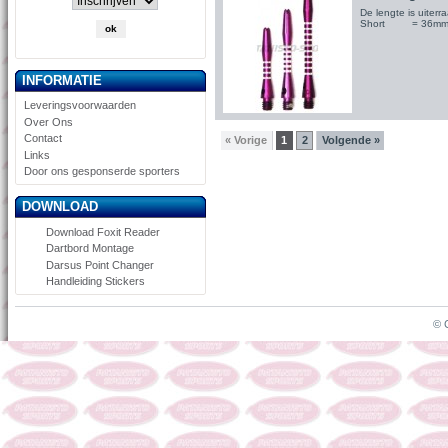
De lengte is uite
Short = 36m
INFORMATIE
Leveringsvoorwaarden
Over Ons
Contact
« Vorige
1
2
Volgende »
Links
Door ons gesponserde sporters
DOWNLOAD
Download Foxit Reader
Dartbord Montage
Darsus Point Changer
Handleiding Stickers
© 