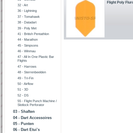
Flight Poly Flur
32 - Art
36 - Lightning
37 - Tomahawk
38 - Datadart
39 - Poly Met
41 - British Pentathlon
44 - Marathon
45 - Simpsons
46 - Winmau
47 - All In One Plastic Bar
Flights
47 - Harrows
48 - Sterrenbeelden
49 - Tri-Fin
50 - Airflow
51 - 3D
52 - DS
55 - Flight Punch Machine /
Slotlock Perforator
03 - Shaften
04 - Dart Accessoires
05 - Punten
06 - Dart Etui's