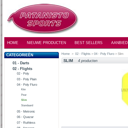
HOME
NIEUWE PRODUCTEN
BEST SELLERS
AANBIED
Home
>
02 - Flights
>
04 - Poly Fluro
> Slim
CATEGORIEËN
SLIM
4 producten
01 - Darts
02 - Flights
02 - Poly
03 - Poly Plain
04 - Poly Fluro
Kite
Pear
Slim
Standaard
05 - Metronic
06 - Quazar
07 - Ruthless