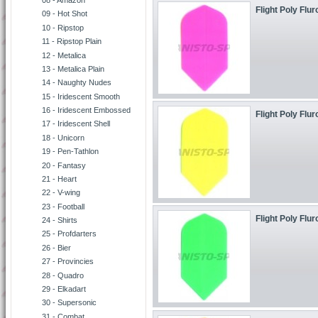
08 - Amazon
Flight Poly Flur
09 - Hot Shot
10 - Ripstop
11 - Ripstop Plain
12 - Metalica
13 - Metalica Plain
14 - Naughty Nudes
15 - Iridescent Smooth
16 - Iridescent Embossed
Flight Poly Flur
17 - Iridescent Shell
18 - Unicorn
19 - Pen-Tathlon
20 - Fantasy
21 - Heart
22 - V-wing
23 - Football
Flight Poly Flu
24 - Shirts
25 - Profdarters
26 - Bier
27 - Provincies
28 - Quadro
29 - Elkadart
30 - Supersonic
31 - Combat