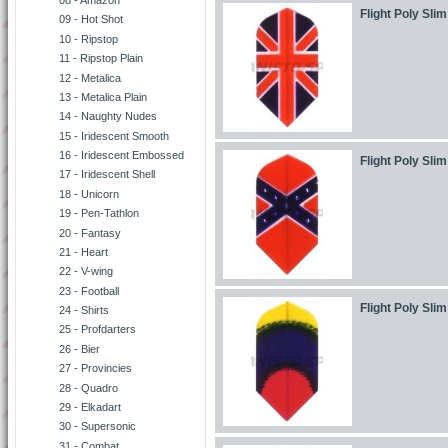
08 - Amazon
Flight Poly Slim
09 - Hot Shot
10 - Ripstop
11 - Ripstop Plain
12 - Metalica
13 - Metalica Plain
14 - Naughty Nudes
15 - Iridescent Smooth
16 - Iridescent Embossed
Flight Poly Slim
17 - Iridescent Shell
18 - Unicorn
19 - Pen-Tathlon
20 - Fantasy
21 - Heart
22 - V-wing
23 - Football
Flight Poly Slim
24 - Shirts
25 - Profdarters
26 - Bier
27 - Provincies
28 - Quadro
29 - Elkadart
30 - Supersonic
31 - Combat