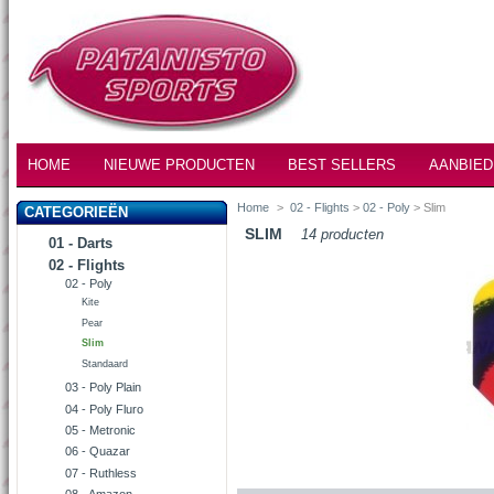
HOME
NIEUWE PRODUCTEN
BEST SELLERS
AANBIED
Home
>
02 - Flights
>
02 - Poly
> Slim
CATEGORIEËN
SLIM
14 producten
01 - Darts
02 - Flights
02 - Poly
Kite
Pear
Slim
Standaard
03 - Poly Plain
04 - Poly Fluro
05 - Metronic
06 - Quazar
07 - Ruthless