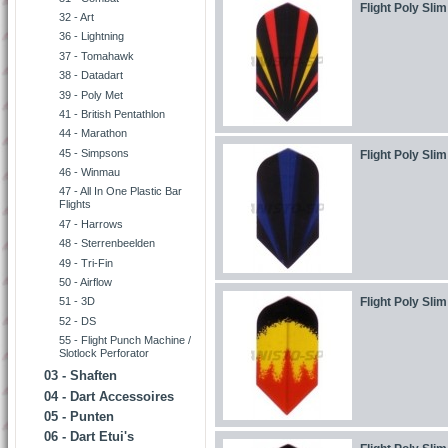
Flight Poly Slim
32 - Art
36 - Lightning
37 - Tomahawk
38 - Datadart
39 - Poly Met
41 - British Pentathlon
44 - Marathon
45 - Simpsons
Flight Poly Slim
46 - Winmau
47 - All In One Plastic Bar
Flights
47 - Harrows
48 - Sterrenbeelden
49 - Tri-Fin
50 - Airflow
Flight Poly Slim
51 - 3D
52 - DS
55 - Flight Punch Machine /
Slotlock Perforator
03 - Shaften
04 - Dart Accessoires
05 - Punten
06 - Dart Etui's