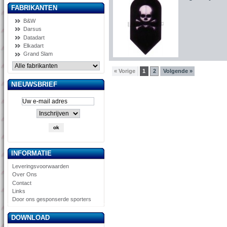
FABRIKANTEN
B&W
Darsus
Datadart
Elkadart
Grand Slam
« Vorige
1
2
Volgende »
NIEUWSBRIEF
INFORMATIE
Leveringsvoorwaarden
Over Ons
Contact
Links
Door ons gesponserde sporters
DOWNLOAD