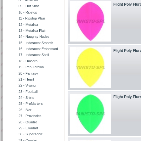
08 - Amazon
Flight Poly Flu
09 - Hot Shot
10 - Ripstop
11 - Ripstop Plain
12 - Metalica
13 - Metalica Plain
14 - Naughty Nudes
15 - Iridescent Smooth
16 - Iridescent Embossed
Flight Poly Flu
17 - Iridescent Shell
18 - Unicorn
19 - Pen-Tathlon
20 - Fantasy
21 - Heart
22 - V-wing
23 - Football
Flight Poly Flu
24 - Shirts
25 - Profdarters
26 - Bier
27 - Provincies
28 - Quadro
29 - Elkadart
30 - Supersonic
31 - Combat