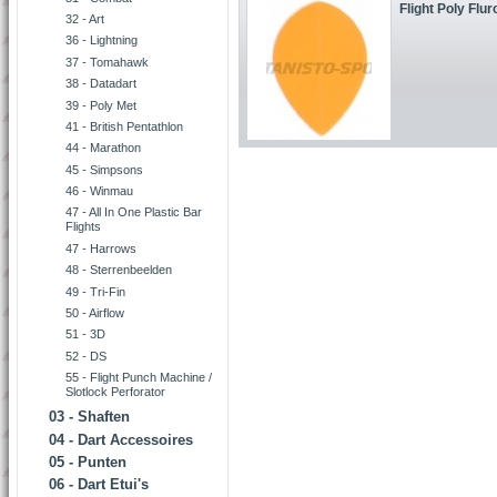
Flight Poly Flu
32 - Art
36 - Lightning
37 - Tomahawk
38 - Datadart
39 - Poly Met
41 - British Pentathlon
44 - Marathon
45 - Simpsons
46 - Winmau
47 - All In One Plastic Bar
Flights
47 - Harrows
48 - Sterrenbeelden
49 - Tri-Fin
50 - Airflow
51 - 3D
52 - DS
55 - Flight Punch Machine /
Slotlock Perforator
03 - Shaften
04 - Dart Accessoires
05 - Punten
06 - Dart Etui's