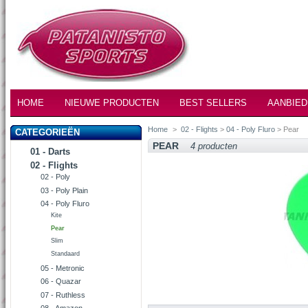
HOME
NIEUWE PRODUCTEN
BEST SELLERS
AANBIED
Home
>
02 - Flights
>
04 - Poly Fluro
> Pear
CATEGORIEËN
PEAR
4 producten
01 - Darts
02 - Flights
02 - Poly
03 - Poly Plain
04 - Poly Fluro
Kite
Pear
Slim
Standaard
05 - Metronic
06 - Quazar
07 - Ruthless