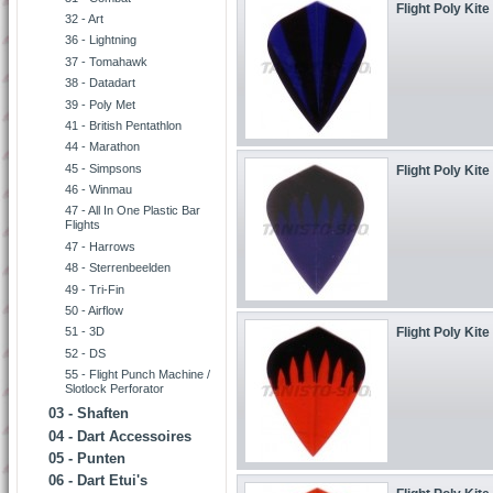
Flight Poly Kite
32 - Art
36 - Lightning
37 - Tomahawk
38 - Datadart
39 - Poly Met
41 - British Pentathlon
44 - Marathon
45 - Simpsons
Flight Poly Kite
46 - Winmau
47 - All In One Plastic Bar
Flights
47 - Harrows
48 - Sterrenbeelden
49 - Tri-Fin
50 - Airflow
Flight Poly Kite
51 - 3D
52 - DS
55 - Flight Punch Machine /
Slotlock Perforator
03 - Shaften
04 - Dart Accessoires
05 - Punten
06 - Dart Etui's