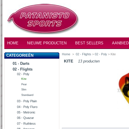
HOME
NIEUWE PRODUCTEN
BEST SELLERS
AANBIED
Home
>
02 - Flights
>
02 - Poly
> Kite
CATEGORIEËN
KITE
13 producten
01 - Darts
02 - Flights
02 - Poly
Kite
Pear
Slim
Standaard
03 - Poly Plain
04 - Poly Fluro
05 - Metronic
06 - Quazar
07 - Ruthless