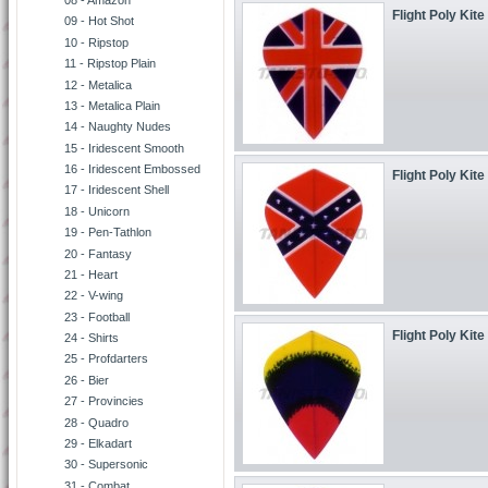
08 - Amazon
Flight Poly Kite
09 - Hot Shot
10 - Ripstop
11 - Ripstop Plain
12 - Metalica
13 - Metalica Plain
14 - Naughty Nudes
15 - Iridescent Smooth
16 - Iridescent Embossed
Flight Poly Kite
17 - Iridescent Shell
18 - Unicorn
19 - Pen-Tathlon
20 - Fantasy
21 - Heart
22 - V-wing
23 - Football
Flight Poly Kite
24 - Shirts
25 - Profdarters
26 - Bier
27 - Provincies
28 - Quadro
29 - Elkadart
30 - Supersonic
31 - Combat