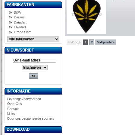
FABRIKANTEN
B&W
Darsus
Datadart
Elkadart
Grand Slam
« Vorige
1
2
Volgende »
NIEUWSBRIEF
INFORMATIE
Leveringsvoorwaarden
Over Ons
Contact
Links
Door ons gesponserde sporters
DOWNLOAD