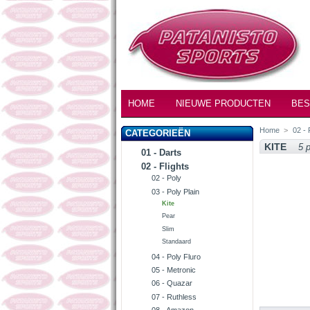
HOME
NIEUWE PRODUCTEN
BES
Home
>
02 - 
CATEGORIEËN
KITE
5 
01 - Darts
02 - Flights
02 - Poly
03 - Poly Plain
Kite
Pear
Slim
Standaard
04 - Poly Fluro
05 - Metronic
06 - Quazar
07 - Ruthless