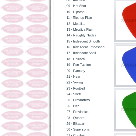
08 - Amazon
09 - Hot Shot
10 - Ripstop
11 - Ripstop Plain
12 - Metalica
13 - Metalica Plain
14 - Naughty Nudes
15 - Iridescent Smooth
16 - Iridescent Embossed
17 - Iridescent Shell
18 - Unicorn
19 - Pen-Tathlon
20 - Fantasy
21 - Heart
22 - V-wing
23 - Football
24 - Shirts
25 - Profdarters
26 - Bier
27 - Provincies
28 - Quadro
29 - Elkadart
30 - Supersonic
31 - Combat