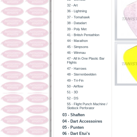
32 - Art
36 - Lightning
37 - Tomahawk
38 - Datadart
39 - Poly Met
41 - British Pentathlon
44 - Marathon
45 - Simpsons
46 - Winmau
47 - All In One Plastic Bar
Flights
47 - Harrows
48 - Sterrenbeelden
49 - Tri-Fin
50 - Airflow
51 - 3D
52 - DS
55 - Flight Punch Machine /
Slotlock Perforator
03 - Shaften
04 - Dart Accessoires
05 - Punten
06 - Dart Etui's