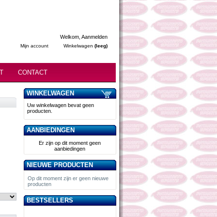
Welkom,
Aanmelden
Mijn account
Winkelwagen
(leeg)
T
CONTACT
WINKELWAGEN
Uw winkelwagen bevat geen
producten.
AANBIEDINGEN
Er zijn op dit moment geen
aanbiedingen
NIEUWE PRODUCTEN
Op dit moment zijn er geen nieuwe
producten
BESTSELLERS