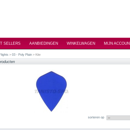
T SELLERS
AANBIEDINGEN
WINKELWAGEN
MIJN ACCOUN
Flights
>
03 - Poly Plain
> Kite
producten
sorteren op