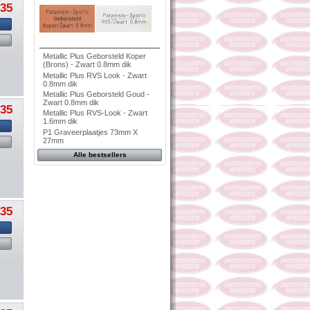
,35
Metallic Plus Geborsteld Koper
(Brons) - Zwart 0.8mm dik
Metallic Plus RVS Look - Zwart
0.8mm dik
Metallic Plus Geborsteld Goud -
Zwart 0.8mm dik
,35
Metallic Plus RVS-Look - Zwart
1.6mm dik
P1 Graveerplaatjes 73mm X
27mm
Alle bestsellers
,35